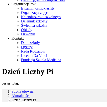
Organizacja roku
Egzamin ósmoklasisty
Organizacja zajęć
Kalendarz roku szkolnego
Dziennik szkolny
Świetlica szkolna
Obiady
Dzwonki
Kontakt
Dane szkoły
Dyżury
Rada Rodziców
Liceum Da Vinci
Fundacja Szkoła Medialna
Dzień Liczby Pi
Jesteś tutaj:
Strona główna
Aktualności
Dzień Liczby Pi