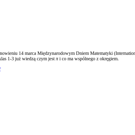
anowieniu 14 marca Międzynarodowym Dniem Matematyki (Internation
klas 1-3 już wiedzą czym jest
π
i co ma wspólnego z okręgiem.
/