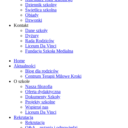
Dziennik szkolny
Świetlica szkolna
Obiady
Dzwonki
Kontakt
Dane szkoły
Dyżury
Rada Rodziców
Liceum Da Vinci
Fundacja Szkoła Medialna
Home
Aktualności
Blog dla rodziców
Centrum Terapii Milowe Kroki
O szkole
Nasza filozofia
Oferta dydaktyczna
Dokumenty Szkoły
Projekty szkolne
Wspieraj nas
Liceum Da Vinci
Rekrutacja
Rekrutacja
Q&A – pytania i odpowiedzi