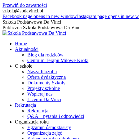
Przewiń do zawartości
szkola@spdavinci.pl
Facebook page opens in new window
Instagram page opens in new 
Szkoła Podstawowa Da Vinci
Publiczna Szkoła Podstawowa Da Vinci
Home
Aktualności
Blog dla rodziców
Centrum Terapii Milowe Kroki
O szkole
Nasza filozofia
Oferta dydaktyczna
Dokumenty Szkoły
Projekty szkolne
Wspieraj nas
Liceum Da Vinci
Rekrutacja
Rekrutacja
Q&A – pytania i odpowiedzi
Organizacja roku
Egzamin ósmoklasisty
Organizacja zajęć
Kalendarz roku szkolnego