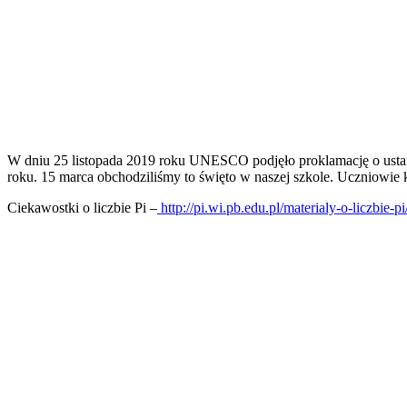
W dniu 25 listopada 2019 roku UNESCO podjęło proklamację o ust
roku. 15 marca obchodziliśmy to święto w naszej szkole. Uczniowie 
Ciekawostki o liczbie Pi –
http://pi.wi.pb.edu.pl/materialy-o-liczbie-pi