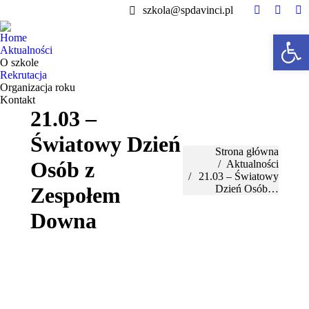
szkola@spdavinci.pl
Facebook
Instag
Y
page
page
pa
Otw
Home
opens
opens
op
Aktualności
in
in
in
O szkole
Rekrutacja
new
new
n
Organizacja roku
window
windo
w
Kontakt
21.03 –
Światowy Dzień
Jesteś tutaj:
Strona główna
Osób z
Aktualności
21.03 – Światowy
Dzień Osób…
Zespołem
Downa