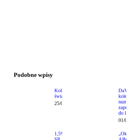
Podobne wpisy
Kolorowe
DaVinciar
świadectwa
kolejny
numer –
25/06/2025
zapraszam
do lektury
01/04/202
1,5% dla
„Okresow
SP
ABC”