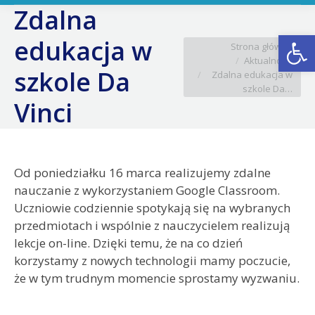
Zdalna
Ot
edukacja w
Jesteś tutaj:
Strona główna
Aktualności
szkole Da
Zdalna edukacja w
szkole Da…
Vinci
Od poniedziałku 16 marca realizujemy zdalne
nauczanie z wykorzystaniem Google Classroom.
Uczniowie codziennie spotykają się na wybranych
przedmiotach i wspólnie z nauczycielem realizują
lekcje on-line. Dzięki temu, że na co dzień
korzystamy z nowych technologii mamy poczucie,
że w tym trudnym momencie sprostamy wyzwaniu.