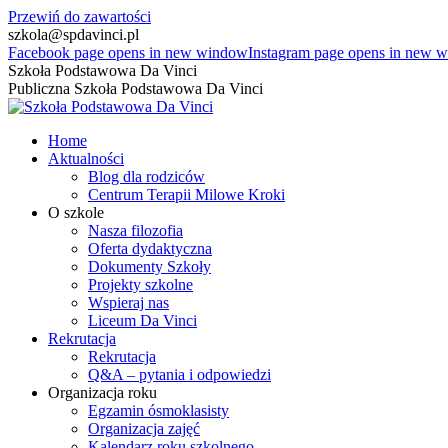
Przewiń do zawartości
szkola@spdavinci.pl
Facebook page opens in new window
Instagram page opens in new 
Szkoła Podstawowa Da Vinci
Publiczna Szkoła Podstawowa Da Vinci
Home
Aktualności
Blog dla rodziców
Centrum Terapii Milowe Kroki
O szkole
Nasza filozofia
Oferta dydaktyczna
Dokumenty Szkoły
Projekty szkolne
Wspieraj nas
Liceum Da Vinci
Rekrutacja
Rekrutacja
Q&A – pytania i odpowiedzi
Organizacja roku
Egzamin ósmoklasisty
Organizacja zajęć
Kalendarz roku szkolnego