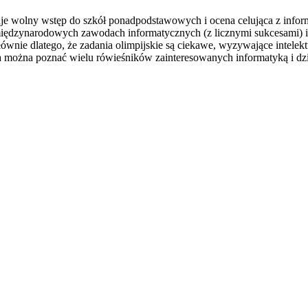
uje wolny wstęp do szkół ponadpodstawowych i ocena celująca z inform
 międzynarodowych zawodach informatycznych (z licznymi sukcesami) 
wnie dlatego, że zadania olimpijskie są ciekawe, wyzywające intelek
nia można poznać wielu rówieśników zainteresowanych informatyką i dzi