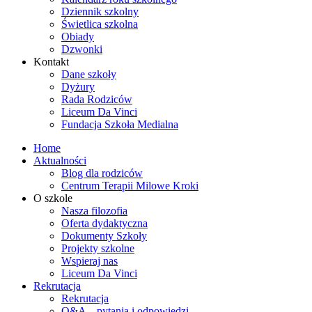
Dziennik szkolny
Świetlica szkolna
Obiady
Dzwonki
Kontakt
Dane szkoły
Dyżury
Rada Rodziców
Liceum Da Vinci
Fundacja Szkoła Medialna
Home
Aktualności
Blog dla rodziców
Centrum Terapii Milowe Kroki
O szkole
Nasza filozofia
Oferta dydaktyczna
Dokumenty Szkoły
Projekty szkolne
Wspieraj nas
Liceum Da Vinci
Rekrutacja
Rekrutacja
Q&A – pytania i odpowiedzi