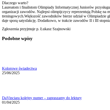
Dlaczego warto?
Laureatom i finalistom Olimpiady Informatycznej Juniorów przysług
organizacji zawodów. Najlepsi olimpijczycy reprezentują Polskę na
treningowych.Większość zawodników bierze udział w Olimpiadzie głó
daje sporą satysfakcję. Dodatkowo, w trakcie zawodów II i III stop
Zgłoszenia przyjmuje p. Łukasz Szajnowski
Podobne wpisy
Kolorowe świadectwa
25/06/2025
DaVinciara kolejny numer – zapraszamy do lektury
01/04/2025