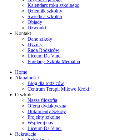
Kalendarz roku szkolnego
Dziennik szkolny
Świetlica szkolna
Obiady
Dzwonki
Kontakt
Dane szkoły
Dyżury
Rada Rodziców
Liceum Da Vinci
Fundacja Szkoła Medialna
Home
Aktualności
Blog dla rodziców
Centrum Terapii Milowe Kroki
O szkole
Nasza filozofia
Oferta dydaktyczna
Dokumenty Szkoły
Projekty szkolne
Wspieraj nas
Liceum Da Vinci
Rekrutacja
Rekrutacja