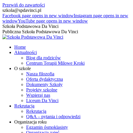
Przewiń do zawartości
szkola@spdavinci.pl
Facebook page opens in new window
Instagram page opens in new
window
YouTube page opens in new window
Szkoła Podstawowa Da Vinci
Publiczna Szkoła Podstawowa Da Vinci
Home
Aktualności
Blog dla rodziców
Centrum Terapii Milowe Kroki
O szkole
Nasza filozofia
Oferta dydaktyczna
Dokumenty Szkoły
Projekty szkolne
Wspieraj nas
Liceum Da Vinci
Rekrutacja
Rekrutacja
Q&A – pytania i odpowiedzi
Organizacja roku
Egzamin ósmoklasisty
Organizacja zajęć