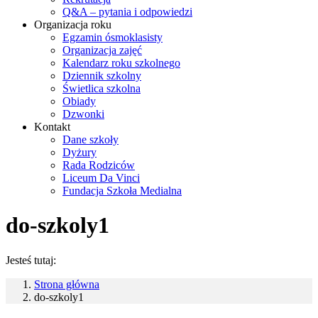
Q&A – pytania i odpowiedzi
Organizacja roku
Egzamin ósmoklasisty
Organizacja zajęć
Kalendarz roku szkolnego
Dziennik szkolny
Świetlica szkolna
Obiady
Dzwonki
Kontakt
Dane szkoły
Dyżury
Rada Rodziców
Liceum Da Vinci
Fundacja Szkoła Medialna
do-szkoly1
Jesteś tutaj:
Strona główna
do-szkoly1