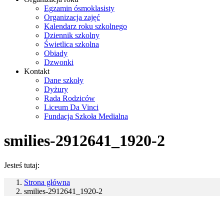
Egzamin ósmoklasisty
Organizacja zajęć
Kalendarz roku szkolnego
Dziennik szkolny
Świetlica szkolna
Obiady
Dzwonki
Kontakt
Dane szkoły
Dyżury
Rada Rodziców
Liceum Da Vinci
Fundacja Szkoła Medialna
smilies-2912641_1920-2
Jesteś tutaj:
Strona główna
smilies-2912641_1920-2