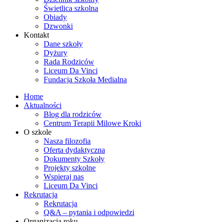
Świetlica szkolna
Obiady
Dzwonki
Kontakt
Dane szkoły
Dyżury
Rada Rodziców
Liceum Da Vinci
Fundacja Szkoła Medialna
Home
Aktualności
Blog dla rodziców
Centrum Terapii Milowe Kroki
O szkole
Nasza filozofia
Oferta dydaktyczna
Dokumenty Szkoły
Projekty szkolne
Wspieraj nas
Liceum Da Vinci
Rekrutacja
Rekrutacja
Q&A – pytania i odpowiedzi
Organizacja roku