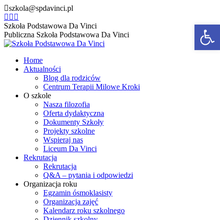
Przewiń
szkola@spdavinci.pl
do
Facebook
Instagram
YouTube
Otw
zawartości
page
page
page
Szkoła Podstawowa Da Vinci
opens
opens
opens
Publiczna Szkoła Podstawowa Da Vinci
in
in
in
new
new
new
Home
window
window
window
Aktualności
Blog dla rodziców
Centrum Terapii Milowe Kroki
O szkole
Nasza filozofia
Oferta dydaktyczna
Dokumenty Szkoły
Projekty szkolne
Wspieraj nas
Liceum Da Vinci
Rekrutacja
Rekrutacja
Q&A – pytania i odpowiedzi
Organizacja roku
Egzamin ósmoklasisty
Organizacja zajęć
Kalendarz roku szkolnego
Dziennik szkolny