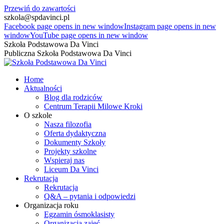
Przewiń do zawartości
szkola@spdavinci.pl
Facebook page opens in new window
Instagram page opens in new
window
YouTube page opens in new window
Szkoła Podstawowa Da Vinci
Publiczna Szkoła Podstawowa Da Vinci
Home
Aktualności
Blog dla rodziców
Centrum Terapii Milowe Kroki
O szkole
Nasza filozofia
Oferta dydaktyczna
Dokumenty Szkoły
Projekty szkolne
Wspieraj nas
Liceum Da Vinci
Rekrutacja
Rekrutacja
Q&A – pytania i odpowiedzi
Organizacja roku
Egzamin ósmoklasisty
Organizacja zajęć