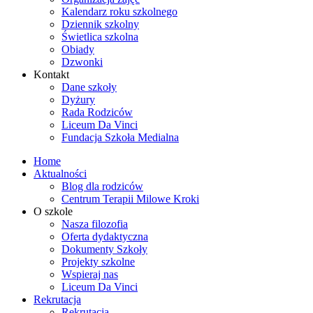
Kalendarz roku szkolnego
Dziennik szkolny
Świetlica szkolna
Obiady
Dzwonki
Kontakt
Dane szkoły
Dyżury
Rada Rodziców
Liceum Da Vinci
Fundacja Szkoła Medialna
Home
Aktualności
Blog dla rodziców
Centrum Terapii Milowe Kroki
O szkole
Nasza filozofia
Oferta dydaktyczna
Dokumenty Szkoły
Projekty szkolne
Wspieraj nas
Liceum Da Vinci
Rekrutacja
Rekrutacja