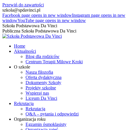
Przewiń do zawartości
szkola@spdavinci.pl
Facebook page opens in new window
Instagram page opens in new
window
YouTube page opens in new window
Szkoła Podstawowa Da Vinci
Publiczna Szkoła Podstawowa Da Vinci
Home
Aktualności
Blog dla rodziców
Centrum Terapii Milowe Kroki
O szkole
Nasza filozofia
Oferta dydaktyczna
Dokumenty Szkoły
Projekty szkolne
Wspieraj nas
Liceum Da Vinci
Rekrutacja
Rekrutacja
Q&A – pytania i odpowiedzi
Organizacja roku
Egzamin ósmoklasisty
Organizacja zajęć