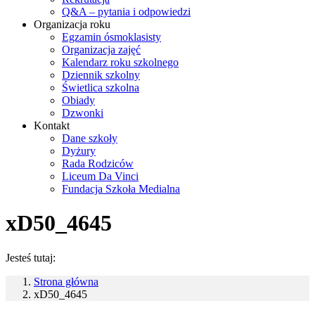
Q&A – pytania i odpowiedzi
Organizacja roku
Egzamin ósmoklasisty
Organizacja zajęć
Kalendarz roku szkolnego
Dziennik szkolny
Świetlica szkolna
Obiady
Dzwonki
Kontakt
Dane szkoły
Dyżury
Rada Rodziców
Liceum Da Vinci
Fundacja Szkoła Medialna
xD50_4645
Jesteś tutaj:
Strona główna
xD50_4645