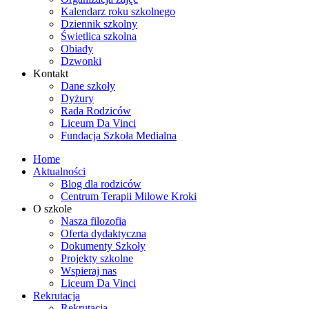
Kalendarz roku szkolnego
Dziennik szkolny
Świetlica szkolna
Obiady
Dzwonki
Kontakt
Dane szkoły
Dyżury
Rada Rodziców
Liceum Da Vinci
Fundacja Szkoła Medialna
Home
Aktualności
Blog dla rodziców
Centrum Terapii Milowe Kroki
O szkole
Nasza filozofia
Oferta dydaktyczna
Dokumenty Szkoły
Projekty szkolne
Wspieraj nas
Liceum Da Vinci
Rekrutacja
Rekrutacja