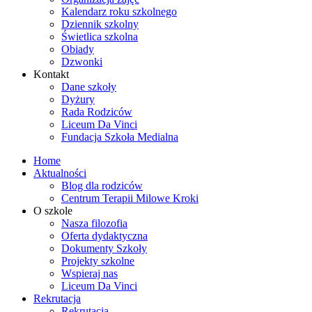
Kalendarz roku szkolnego
Dziennik szkolny
Świetlica szkolna
Obiady
Dzwonki
Kontakt
Dane szkoły
Dyżury
Rada Rodziców
Liceum Da Vinci
Fundacja Szkoła Medialna
Home
Aktualności
Blog dla rodziców
Centrum Terapii Milowe Kroki
O szkole
Nasza filozofia
Oferta dydaktyczna
Dokumenty Szkoły
Projekty szkolne
Wspieraj nas
Liceum Da Vinci
Rekrutacja
Rekrutacja