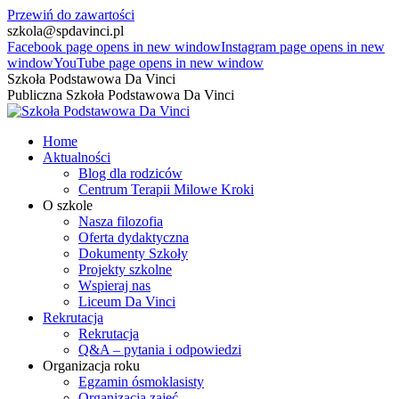
Przewiń do zawartości
szkola@spdavinci.pl
Facebook page opens in new window
Instagram page opens in new
window
YouTube page opens in new window
Szkoła Podstawowa Da Vinci
Publiczna Szkoła Podstawowa Da Vinci
Home
Aktualności
Blog dla rodziców
Centrum Terapii Milowe Kroki
O szkole
Nasza filozofia
Oferta dydaktyczna
Dokumenty Szkoły
Projekty szkolne
Wspieraj nas
Liceum Da Vinci
Rekrutacja
Rekrutacja
Q&A – pytania i odpowiedzi
Organizacja roku
Egzamin ósmoklasisty
Organizacja zajęć