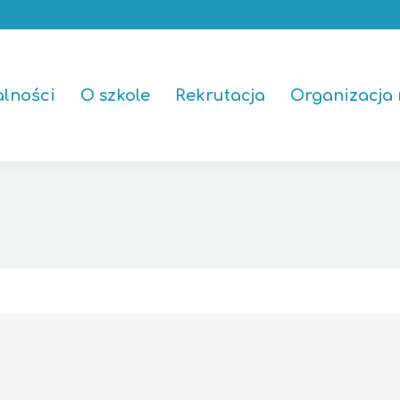
alności
O szkole
Rekrutacja
Organizacja 