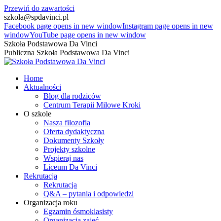
Przewiń do zawartości
szkola@spdavinci.pl
Facebook page opens in new window
Instagram page opens in new
window
YouTube page opens in new window
Szkoła Podstawowa Da Vinci
Publiczna Szkoła Podstawowa Da Vinci
Home
Aktualności
Blog dla rodziców
Centrum Terapii Milowe Kroki
O szkole
Nasza filozofia
Oferta dydaktyczna
Dokumenty Szkoły
Projekty szkolne
Wspieraj nas
Liceum Da Vinci
Rekrutacja
Rekrutacja
Q&A – pytania i odpowiedzi
Organizacja roku
Egzamin ósmoklasisty
Organizacja zajęć