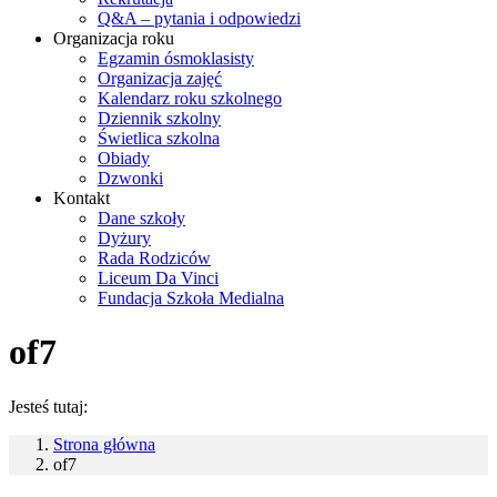
Q&A – pytania i odpowiedzi
Organizacja roku
Egzamin ósmoklasisty
Organizacja zajęć
Kalendarz roku szkolnego
Dziennik szkolny
Świetlica szkolna
Obiady
Dzwonki
Kontakt
Dane szkoły
Dyżury
Rada Rodziców
Liceum Da Vinci
Fundacja Szkoła Medialna
of7
Jesteś tutaj:
Strona główna
of7