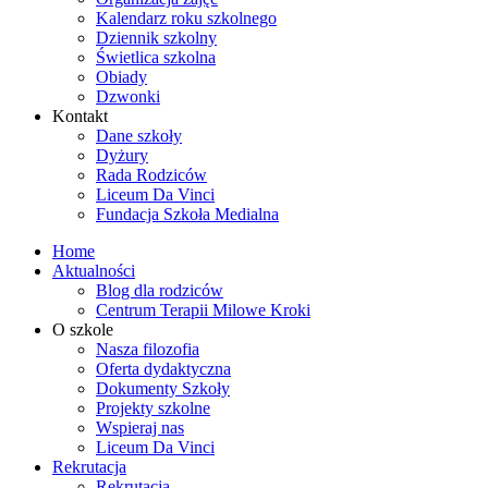
Kalendarz roku szkolnego
Dziennik szkolny
Świetlica szkolna
Obiady
Dzwonki
Kontakt
Dane szkoły
Dyżury
Rada Rodziców
Liceum Da Vinci
Fundacja Szkoła Medialna
Home
Aktualności
Blog dla rodziców
Centrum Terapii Milowe Kroki
O szkole
Nasza filozofia
Oferta dydaktyczna
Dokumenty Szkoły
Projekty szkolne
Wspieraj nas
Liceum Da Vinci
Rekrutacja
Rekrutacja