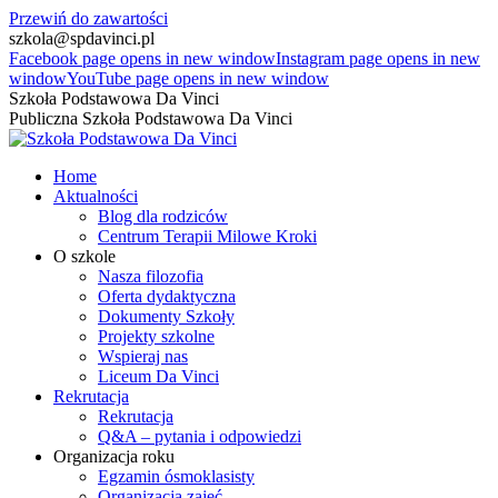
Przewiń do zawartości
szkola@spdavinci.pl
Facebook page opens in new window
Instagram page opens in new
window
YouTube page opens in new window
Szkoła Podstawowa Da Vinci
Publiczna Szkoła Podstawowa Da Vinci
Home
Aktualności
Blog dla rodziców
Centrum Terapii Milowe Kroki
O szkole
Nasza filozofia
Oferta dydaktyczna
Dokumenty Szkoły
Projekty szkolne
Wspieraj nas
Liceum Da Vinci
Rekrutacja
Rekrutacja
Q&A – pytania i odpowiedzi
Organizacja roku
Egzamin ósmoklasisty
Organizacja zajęć