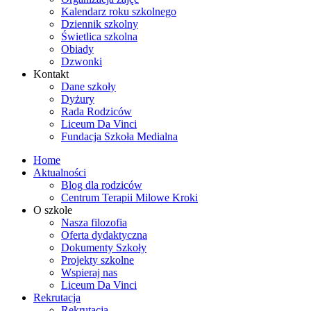
Kalendarz roku szkolnego
Dziennik szkolny
Świetlica szkolna
Obiady
Dzwonki
Kontakt
Dane szkoły
Dyżury
Rada Rodziców
Liceum Da Vinci
Fundacja Szkoła Medialna
Home
Aktualności
Blog dla rodziców
Centrum Terapii Milowe Kroki
O szkole
Nasza filozofia
Oferta dydaktyczna
Dokumenty Szkoły
Projekty szkolne
Wspieraj nas
Liceum Da Vinci
Rekrutacja
Rekrutacja