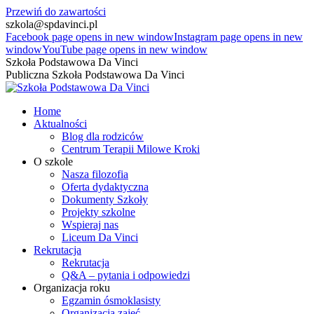
Przewiń do zawartości
szkola@spdavinci.pl
Facebook page opens in new window
Instagram page opens in new
window
YouTube page opens in new window
Szkoła Podstawowa Da Vinci
Publiczna Szkoła Podstawowa Da Vinci
Home
Aktualności
Blog dla rodziców
Centrum Terapii Milowe Kroki
O szkole
Nasza filozofia
Oferta dydaktyczna
Dokumenty Szkoły
Projekty szkolne
Wspieraj nas
Liceum Da Vinci
Rekrutacja
Rekrutacja
Q&A – pytania i odpowiedzi
Organizacja roku
Egzamin ósmoklasisty
Organizacja zajęć