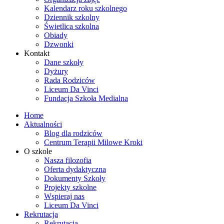
Kalendarz roku szkolnego
Dziennik szkolny
Świetlica szkolna
Obiady
Dzwonki
Kontakt
Dane szkoły
Dyżury
Rada Rodziców
Liceum Da Vinci
Fundacja Szkoła Medialna
Home
Aktualności
Blog dla rodziców
Centrum Terapii Milowe Kroki
O szkole
Nasza filozofia
Oferta dydaktyczna
Dokumenty Szkoły
Projekty szkolne
Wspieraj nas
Liceum Da Vinci
Rekrutacja
Rekrutacja