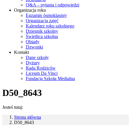
Q&A – pytania i odpowiedzi
Organizacja roku
Egzamin ósmoklasisty
Organizacja zajęć
Kalendarz roku szkolnego
Dziennik szkolny
Świetlica szkolna
Obiady
Dzwonki
Kontakt
Dane szkoły
Dyżury
Rada Rodziców
Liceum Da Vinci
Fundacja Szkoła Medialna
D50_8643
Jesteś tutaj:
Strona główna
D50_8643