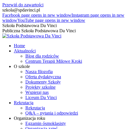
Przewiń do zawartości
szkola@spdavinci.pl
Facebook page opens in new window
Instagram page opens in new
window
YouTube page opens in new window
Szkoła Podstawowa Da Vinci
Publiczna Szkoła Podstawowa Da Vinci
Home
Aktualności
Blog dla rodziców
Centrum Terapii Milowe Kroki
O szkole
Nasza filozofia
Oferta dydaktyczna
Dokumenty Szkoły
Projekty szkolne
Wspieraj nas
Liceum Da Vinci
Rekrutacja
Rekrutacja
Q&A – pytania i odpowiedzi
Organizacja roku
Egzamin ósmoklasisty
Organizacja zajęć