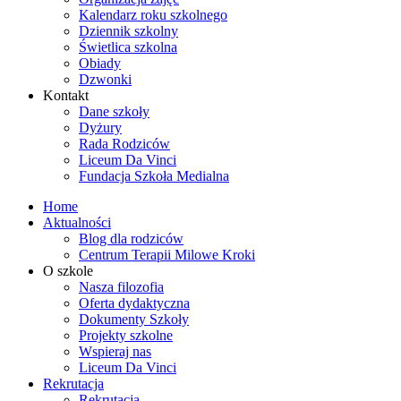
Kalendarz roku szkolnego
Dziennik szkolny
Świetlica szkolna
Obiady
Dzwonki
Kontakt
Dane szkoły
Dyżury
Rada Rodziców
Liceum Da Vinci
Fundacja Szkoła Medialna
Home
Aktualności
Blog dla rodziców
Centrum Terapii Milowe Kroki
O szkole
Nasza filozofia
Oferta dydaktyczna
Dokumenty Szkoły
Projekty szkolne
Wspieraj nas
Liceum Da Vinci
Rekrutacja
Rekrutacja